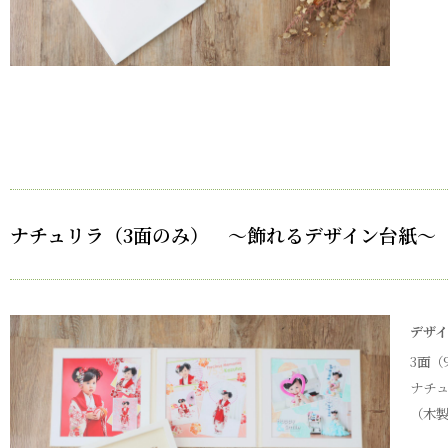
ナチュリラ（3面のみ） ～飾れるデザイン台紙～
デザ
3面（
ナチ
（木