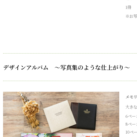
1冊
※お
デザインアルバム ～写真集のような仕上がり～
メモリ
大き
6ペー
8ペー
10ペ