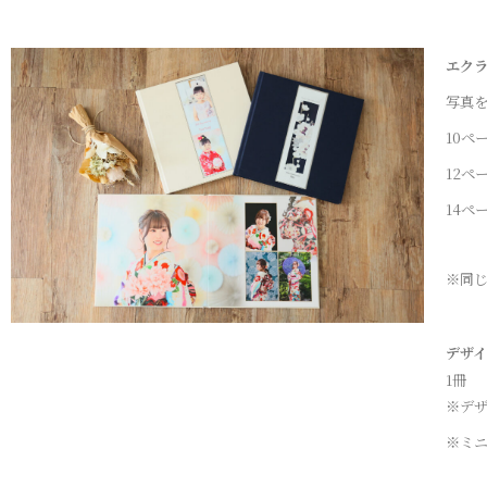
エクラ
写真
10
12
14
※同じ
デザ
1冊
※デ
※ミ