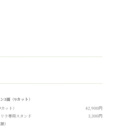
イン
3
面（
9
カット）
9
カット）
42,900
円
ュリラ専用スタンド
3,300
円
製額）