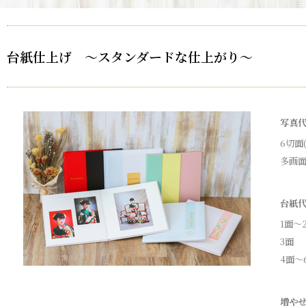
台紙仕上げ ～スタンダードな仕上がり～
写真
6切面
多画面
台紙代
1面～
3面
4面～
増やせ