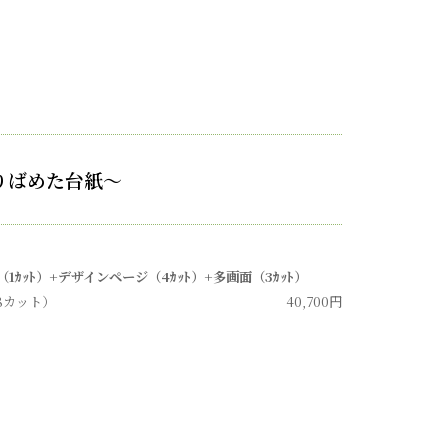
りばめた台紙～
（
1ｶｯﾄ
）
+
デザインページ（
4ｶｯﾄ
）
+
多画面（
3ｶｯﾄ
）
8
カット）
40
,700
円