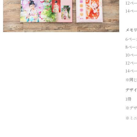
12ペ
14ペ
メモリ
6ペー
8ペー
10ペ
12ペ
14ペ
※同じ
デザ
1冊
※デ
※ミ