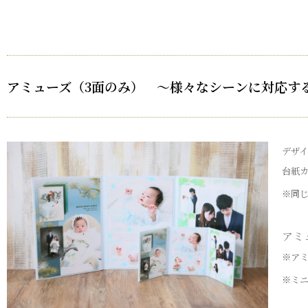
アミューズ（3面のみ） ～様々なシーンに対応す
デザ
台紙
※同
アミ
※ア
※ミ