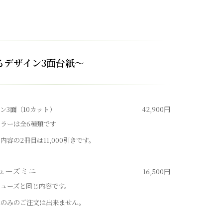
るデザイン3面台紙～
イン
3
面（
10
カット）
42,900
円
カラーは全
6
種類です
じ内容の
2
冊目は
11,000
引きです。
ューズミニ
16,500
円
ミューズと同じ内容です。
ニのみのご注文は出来ません。