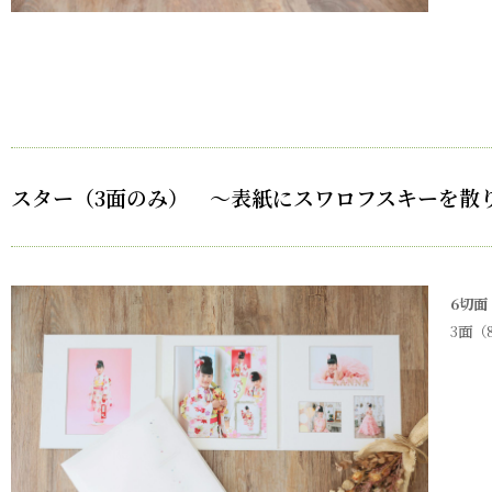
スター（3面のみ） ～表紙にスワロフスキーを散
6
切面
3面（