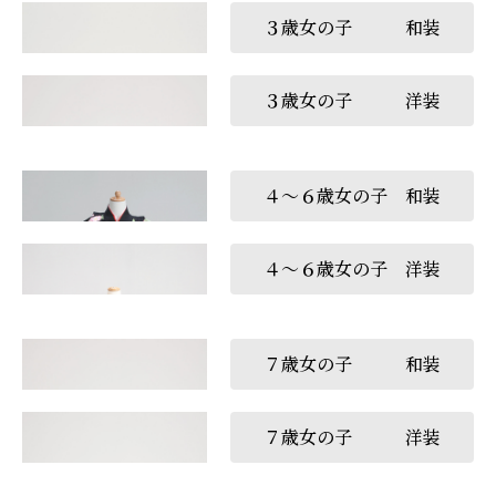
３歳女の子 和装
３歳女の子 洋装
４～６歳女の子 和装
４～６歳女の子 洋装
７歳女の子 和装
７歳女の子 洋装