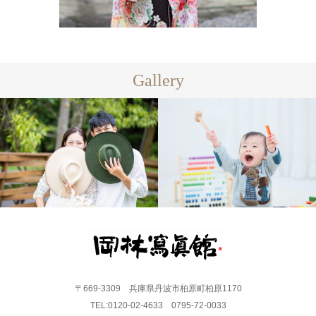
Gallery
〒669-3309 兵庫県丹波市柏原町柏原1170
TEL:0120-02-4633 0795-72-0033