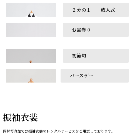
２分の１ 成人式
お宮参り
初節句
バースデー
振袖衣装
岡林写真館では振袖衣裳のレンタルサービスをご用意しております。